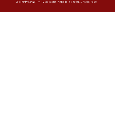
富山県中小企業リバイバル補助金活用事業（令和3年12月20日作成）